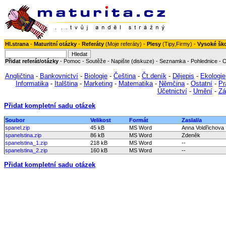
Hl.strana
-
Maturitní otázky
-
Referáty
(
Moje referáty
) -
Plesy
(
Tipy
,
Firmy
) -
Vysoké šk
Přidat referát/otázky
-
Pomoc
-
Soutěže
-
Napište (diskuze)
-
Seznamka
-
Pohlednice
-
O
Angličtina
-
Bankovnictví
-
Biologie
-
Čeština
-
Čt.deník
-
Dějepis
-
Ekologie
Informatika
-
Italština
-
Marketing
-
Matematika
-
Němčina
-
Ostatní
-
Pr
Účetnictví
-
Umění
-
Zá
Přidat kompletní sadu otázek
Soubor
Velikost
Formát
Zaslal/a
spanel.zip
45 kB
MS Word
Anna Voldřichova
spanelstina.zip
86 kB
MS Word
Zdeněk
spanelstina_1.zip
218 kB
MS Word
--
spanelstina_2.zip
160 kB
MS Word
--
Přidat kompletní sadu otázek