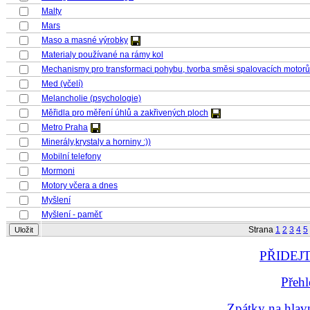
Malty
Mars
Maso a masné výrobky
Materialy používané na rámy kol
Mechanismy pro transformaci pohybu, tvorba směsi spalovacích motorů
Med (včelí)
Melancholie (psychologie)
Měřidla pro měření úhlů a zakřivených ploch
Metro Praha
Minerály,krystaly a horniny :))
Mobilní telefony
Mormoni
Motory včera a dnes
Myšlení
Myšlení - paměť
Strana
1
2
3
4
5
PŘIDEJ
Přehl
Zpátky na hla