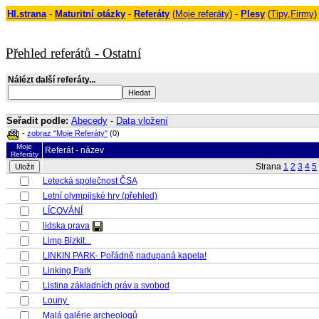
Hl.strana
-
Maturitní otázky
-
Referáty
(
Moje referáty
) -
Plesy
(
Tipy
,
Firmy
)
Přehled referátů - Ostatní
Nálézt další referáty...
Seřadit podle:
Abecedy
-
Data vložení
-
zobraz "Moje Referáty"
(0)
Moje
Referát - název
Referáty
Strana
1
2
3
4
5
Letecká společnost ČSA
Letní olympijské hry (přehled)
LÍCOVÁNÍ
lidska prava
Limp Bizkit...
LINKIN PARK- Pořádně nadupaná kapela!
Linking Park
Listina základních práv a svobod
Louny
Malá galérie archeologů