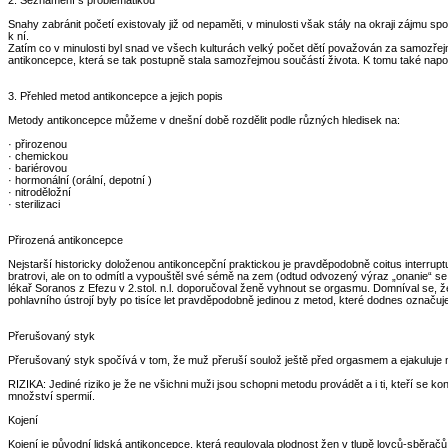
Snahy zabránit početí existovaly již od nepaměti, v minulosti však stály na okraji zájmu s
k ní.
Zatím co v minulosti byl snad ve všech kulturách velký počet dětí považován za samozř
antikoncepce, která se tak postupně stala samozřejmou součástí života. K tomu také napom
3. Přehled metod antikoncepce a jejich popis
Metody antikoncepce můžeme v dnešní době rozdělit podle různých hledisek na:
· přirozenou
· chemickou
· bariérovou
· hormonální (orální, depotní )
· nitroděložní
· sterilizaci
Přirozená antikoncepce
Nejstarší historicky doloženou antikoncepční praktickou je pravděpodobně coitus inter
bratrovi, ale on to odmítl a vypouštěl své sémě na zem (odtud odvozený výraz „onanie“ s
lékař Soranos z Efezu v 2.stol. n.l. doporučoval ženě vyhnout se orgasmu. Domníval se, že
pohlavního ústrojí byly po tisíce let pravděpodobně jedinou z metod, které dodnes označu
Přerušovaný styk
Přerušovaný styk spočívá v tom, že muž přeruší soulož ještě před orgasmem a ejakuluje mi
RIZIKA: Jediné riziko je že ne všichni muži jsou schopni metodu provádět a i ti, kteří se 
množství spermií.
Kojení
Kojení je původní lidská antikoncepce, která regulovala plodnost žen v tlupě lovců-sběr