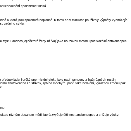
antikoncepční spolehlivost klesá.
dné a které jsou spolehlivě neplodné. K tomu se v minulosti používaly výpočty vycházející
struačního cyklu.
m styku, dodnes jej některé ženy užívají jako nouzovou metodu postkokální antikoncepce.
ředpokládat i určitý spermicidní efekt, jako např. tampony z listů různých rostlin
kondomu zhotoveného ze střívek, rybího měchýře, popř. také hedvábí, výraznou změnu pak
e.
eno.
tělíska s různým obsahem mědi, která zvyšuje účinnost antikoncepce a snižuje výskyt