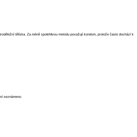
nitroděložní tělíska. Za méně spolehlivou metodu považují kondom, protože často dochází k
s ní seznámeno.