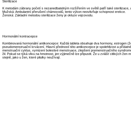
Sterilizace
K metodám zábrany početí s nezanedbatelným rozšířením ve světě patří také sterilizace, a t
Mužská: Ambulantní přerušení chámovodů, tento výkon neovlivňuje schopnost erekce.
Ženská: Základní metodou sterilizace ženy je okluze vejcovodu.
Hormonální kontracepce
Kombinovaná hormonální antikoncepce: Každá tableta obsahuje dva hormony, estrogen (žens
pseudomenstruační krvácení. Hlavní předností této antikoncepce je spolehlivost a přídatné
menstruační cyklus, vymizení bolestivé menstruace, zlepšení premenstruačního syndromu, v
žil. Pokud se týká vlivu na hmotnost, jen výjimečně lze připustit. Že u zvlášť citlivých žen 
stejně, jako u žen, které pilulky neužívají.