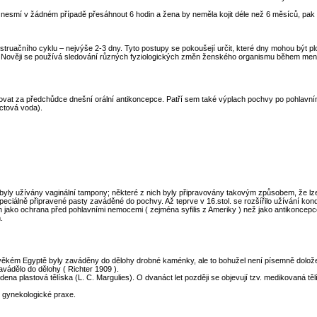
i nesmí v žádném případě přesáhnout 6 hodin a žena by neměla kojit déle než 6 měsíců, pak 
truačního cyklu – nejvýše 2-3 dny. Tyto postupy se pokoušejí určit, které dny mohou být plo
í. Nověji se používá sledování různých fyziologických změn ženského organismu během men
žovat za předchůdce dnešní orální antikoncepce. Patří sem také výplach pochvy po pohlavní
octová voda).
, byly užívány vaginální tampony; některé z nich byly připravovány takovým způsobem, že lze p
speciálně připravené pasty zaváděné do pochvy. Až teprve v 16.stol. se rozšířilo užívání 
n jako ochrana před pohlavními nemocemi ( zejména syfilis z Ameriky ) než jako antikoncepc
.
arověkém Egyptě byly zaváděny do dělohy drobné kaménky, ale to bohužel není písemně dolož
vádělo do dělohy ( Richter 1909 ).
ena plastová tělíska (L. C. Margulies). O dvanáct let později se objevují tzv. medikovaná 
o gynekologické praxe.