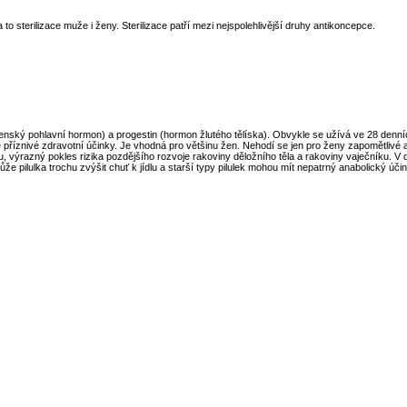
o sterilizace muže i ženy. Sterilizace patří mezi nejspolehlivější druhy antikoncepce.
ký pohlavní hormon) a progestin (hormon žlutého tělíska). Obvykle se užívá ve 28 denních 
 příznivé zdravotní účinky. Je vhodná pro většinu žen. Nehodí se jen pro ženy zapomětlivé a
ýrazný pokles rizika pozdějšího rozvoje rakoviny děložního těla a rakoviny vaječníku. V d
může pilulka trochu zvýšit chuť k jídlu a starší typy pilulek mohou mít nepatrný anabolický účin