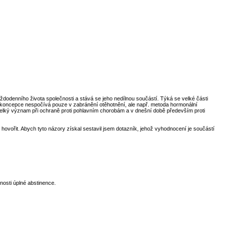
ždodenního života společnosti a stává se jeho nedílnou součástí. Týká se velké části
 antikoncepce nespočívá pouze v zabránění otěhotnění, ale např. metoda hormonální
 velký význam při ochraně proti pohlavním chorobám a v dnešní době především proti
 hovořit. Abych tyto názory získal sestavil jsem dotazník, jehož vyhodnocení je součástí
osti úplné abstinence.