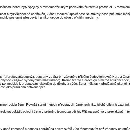
polečnosti, neboť byly spojeny s mimomanželským pohlavním životem a prostitucí. S rozvojem 
ejmost a byl všeobecně oceňován, v části moderní společnosti se stávaly postupně stále
ohlo postupné přesouvání antikoncepce do oblasti oficiální medicíny.
ruptus (přerušovaná soulož), popsaný ve Starém zákoně v příběhu Judových synů Hera a Ona
e chybně vžil jako synonymum masturbace). Kromě těchto starověkých metod antikoncepce, byl
 tak nedojde k proputování ejakulátu do dělohy a výše. Žena měla styk předčasně ukončit, při
jeme jako přirozená antikoncepce.
mo rodidla ženy. Rovněž statní metody představují různé techniky, jejichž cílem je zabránit
kontrolovat dokáží, oplodní ženu v průměru jednou za pět let. Příčina spočívá v preejakulačn
ačů v době kamenné a dodnes zabrání na celém světě více těhotenstvím než všechny ostatní 