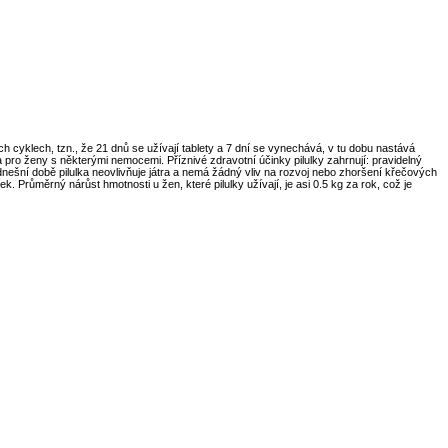
cyklech, tzn., že 21 dnů se užívají tablety a 7 dní se vynechává, v tu dobu nastává
 pro ženy s některými nemocemi. Příznivé zdravotní účinky pilulky zahrnují: pravidelný
nešní době pilulka neovlivňuje játra a nemá žádný vliv na rozvoj nebo zhoršení křečových
ek. Průměrný nárůst hmotnosti u žen, které pilulky užívají, je asi 0.5 kg za rok, což je