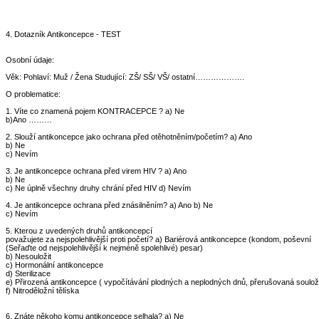
4. Dotazník Antikoncepce - TEST
Osobní údaje:
Věk: Pohlaví: Muž / Žena Studující: ZŠ/ SŠ/ VŠ/ ostatní……………….
O problematice:
1. Víte co znamená pojem KONTRACEPCE ? a) Ne
b)Ano ………
2. Slouží antikoncepce jako ochrana před otěhotněním/početím? a) Ano
b) Ne
c) Nevím
3. Je antikoncepce ochrana před virem HIV ? a) Ano
b) Ne
c) Ne úplně všechny druhy chrání před HIV d) Nevím
4. Je antikoncepce ochrana před znásilněním? a) Ano b) Ne
c) Nevím
5. Kterou z uvedených druhů antikoncepcí
považujete za nejspolehlivější proti početí? a) Bariérová antikoncepce (kondom, poševní
(Seřaďte od nejspolehlivější k nejméně spolehlivé) pesar)
b) Nesouložit
c) Hormonální antikoncepce
d) Sterilizace
e) Přirozená antikoncepce ( vypočítávání plodných a neplodných dnů, přerušovaná soulož
f) Nitroděložní tělíska
6. Znáte někoho komu antikoncepce selhala? a) Ne