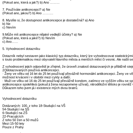
(Pokud ano, která a jak?) b) Ano ………
7. Používáte antikoncepci? a) Ne
(Pokud ano, jakou?) b) Ano ……….
8. Myslíte si, že dostupnost antikoncepce je dostatečná? a) Ano
b) Ne
c) Nevím
9.Může mít antikoncepce nějaké vedlejší účinky? a) Ne
(Pokud ano, která a jaké?) b) Nevím
c) Ano……
5. Vyhodnocení dotazníku
Dotazník nebyl sestaven jako klasický typ dotazníku, který lze vyhodnocovat statistickými
s touto problematikou mezi obyvateli hlavního města a menších měst či vesnic. Ale našli se i li
Z vyhodnocení jejich odpovědí je zřejmé, že úroveň znalostí dotazovaných je přibližně stejn
2/3dotazovaných používá antikoncepci.
· Ženy ve věku od 16 let do 25 let používají převážně hormonální antikoncepci. Ženy ve vě
možnost krvácení i v období mezi cykly a další.
· Muži ve věku od 16 do 25 let používají převážně kondom, zatímco ve vyšším věku se spo
antikoncepce spolehlivá (pokud ji žena nezapomene užívat), nitroděložní tělísko je rovn
Důkazem toho jsem já i existence mých dvou bratrů.
Vyhodnocení dotazníku
Dotázaných: 100, z toho 18-Studující na VŠ
54-Studující na SŠ
6-Studující na ZŠ
22-Pracujících
Z toho 50 žen a 50 mužů
Mezi 15-50 lety
Pouze z Prahy