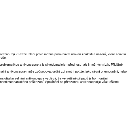
dotázaní žijí v Praze. Není proto možné porovnávat úroveň znalostí a názorů, které souvisí
 vše.
roblematikou antikoncepce a je si vědoma jejich předností, ale i možných rizik. Přibližně
rmonální antikoncepce může způsobovat určité zdravotní potíže, jako cévní onemocnění, nebo
na otázku selhání antikoncepce vyplývá, že ve většině případů je hormonální
žnosti mechanického poškození. Spoléhání na přirozenou antikoncepci je však ošidné.