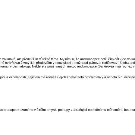
 zajímavé, ale především důležité téma. Myslím si, že antikoncepce patří čím dál více do ka
ivně ovlivňovat životy lidí, především v souvislosti s možností plánovat rodičovství. Úloha
užívána i v dermatologii. Některé z používaných metod antikoncepce (bariérová) mají rovněž
 a vzdělanosti. Zajímala mě rovněž i jejich znalost této problematiky a ochota o ní veřejně
kontracepce rozumíme v širším smyslu postupy zabraňující nechtěnému otěhotnění, bez nutn