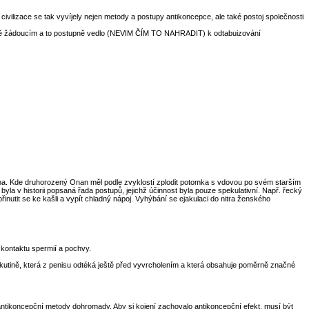
civilizace se tak vyvíjely nejen metody a postupy antikoncepce, ale také postoj společnosti
 méně žádoucím a to postupně vedlo (NEVIM ČÍM TO NAHRADIT) k odtabuizování
na. Kde druhorozený Onan měl podle zvyklostí zplodit potomka s vdovou po svém starším
a v historii popsaná řada postupů, jejichž účinnost byla pouze spekulativní. Např. řecký
nutit se ke kašli a vypít chladný nápoj. Vyhýbání se ejakulaci do nitra ženského
 kontaktu spermií a pochvy.
í tekutině, která z penisu odtéká ještě před vyvrcholením a která obsahuje poměrně značné
antikoncepční metody dohromady. Aby si kojení zachovalo antikoncepční efekt, musí být