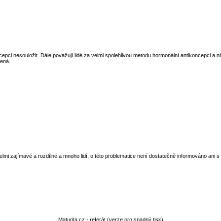
cepci nesouložit. Dále považují lidé za velmi spolehlivou metodu hormonální antikoncepci a 
zená.
elmi zajímavé a rozdílné a mnoho lidí, o této problematice není dostatečně informováno ani 
Maturita.cz - referát (verze pro snadný tisk)