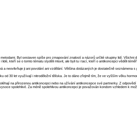
 metodami. Byl sestaven spíše pro zmapování znalostí a názorů určité skupiny lidí. Všichni 
dé, kteří se o tomto tématu styděli mluvit, ale byli tu i tací, kteří o antikoncepci věděli téměř
á a neovlivňuje ji ani povolání ani vzdělání. Většina dotázaných je dostatečně seznámena s p
ku od 30 let využívají i nitroděložní tělíska. Je to dáno zřejmě tím, že ve vyšším věku ho
léhají na přirozenou antikoncepci nebo na užívání antikoncepce své partnerky. Z odpovědí 
ěž vysoce spolehlivé. Za méně spolehlivou antikoncepci je považován kondom vzhledem k mo