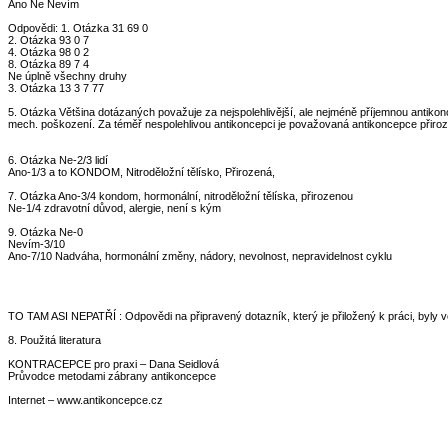
Ano Ne Nevím
Odpovědi: 1. Otázka 31 69 0
2. Otázka 93 0 7
4. Otázka 98 0 2
8. Otázka 89 7 4
Ne úplně všechny druhy
3. Otázka 13 3 7 77
5. Otázka Většina dotázaných považuje za nejspolehlivější, ale nejméně příjemnou antikon
mech. poškození. Za téměř nespolehlivou antikoncepci je považovaná antikoncepce přiro
6. Otázka Ne-2/3 lidí
Ano-1/3 a to KONDOM, Nitroděložní tělísko, Přirozená,
7. Otázka Ano-3/4 kondom, hormonální, nitroděložní tělíska, přirozenou
Ne-1/4 zdravotní důvod, alergie, není s kým
9. Otázka Ne-0
Nevím-3/10
Ano-7/10 Nadváha, hormonální změny, nádory, nevolnost, nepravidelnost cyklu
TO TAM ASI NEPATŘÍ : Odpovědi na připravený dotazník, který je přiložený k práci, byly v
8. Použitá literatura
KONTRACEPCE pro praxi – Dana Seidlová
Průvodce metodami zábrany antikoncepce
Internet – www.antikoncepce.cz