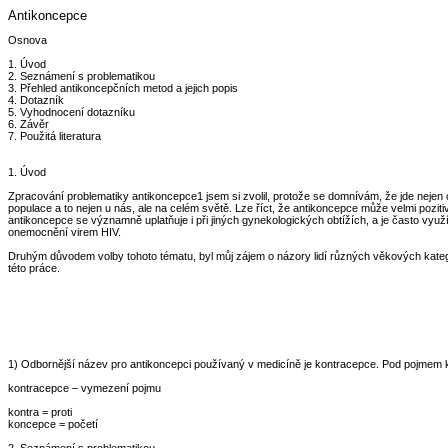
Antikoncepce
Osnova
1. Úvod
2. Seznámení s problematikou
3. Přehled antikoncepčních metod a jejich popis
4. Dotazník
5. Vyhodnocení dotazníku
6. Závěr
7. Použitá literatura
1. Úvod
Zpracování problematiky antikoncepce1 jsem si zvolil, protože se domnívám, že jde nejen o
populace a to nejen u nás, ale na celém světě. Lze říct, že antikoncepce může velmi pozit
antikoncepce se významně uplatňuje i při jiných gynekologických obtížích, a je často vy
onemocnění virem HIV.
Druhým důvodem volby tohoto tématu, byl můj zájem o názory lidí různých věkových kategorií
této práce.
1) Odbornější název pro antikoncepci používaný v medicíně je kontracepce. Pod pojmem 
kontracepce – vymezení pojmu
kontra = proti
koncepce = početí
2. Seznámení s problematikou