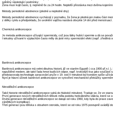
splněny následující podmínky:
Žena musí kojit často, tj. nejméně 6x za 24 hodin. Nejdelší přestávka mezi dvěma kojením
Metody periodické abstinence (plodné a neplodné dny)
Metody periodické abstinence vycházejí z poznatku, že žena je plodná jen malou část mens
z délky cyklu a předpokladu, že uvolnění vajíčka nastává obvykle 14 dní před menstruac
Chemická antikoncepce
Je metoda antikoncepce užívající spermicidy, což jsou látky hubící spermie a dá se pova
I tekutiny užívané k výplachům často měly do jisté míry spermicidní efekt (např. zředěná 
Bariérová antikoncepce
Bariérová antikoncepce má velmi dlouhou historii, již ve starém Egyptě ( cca 1900 př.n.l. )
napuštěné medem, ale také řada hmot budících odpor, např. krokodýlí trus jako součástí 
představovala technologie zpracování pryže v 19. stol.V minulosti byl kondom spíše užívá
Nyní je hlavní účinek bariérové antikoncepce ve vytvoření mechanické překážky spermiím
Nitroděložní antikoncepce
Také historie nitroděložní antikoncepce sahá do hluboké minulosti. Traduje se, že ve st
První generace nových nitroděložních tělísek měla podobu hedvábného vlákna, které se za
Druhá generace nitroděložní antikoncepce se datuje od roku 1960, kdy byla do praxe zaved
zánětlivých komplikací.
Třetí generací jsou tělíska s obsahem steroidu, které se od roku 1975 postupně uvádějí d